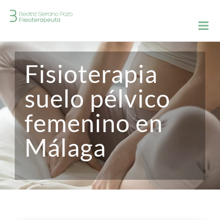
Saltar
al
contenido
Fisioterapia
suelo pélvico
femenino en
Málaga