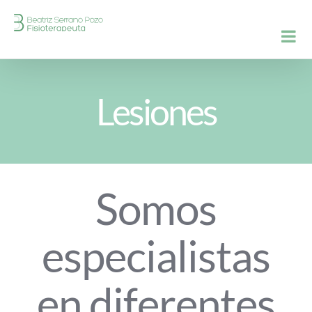
Saltar
al
contenido
Lesiones
Somos
especialistas
en diferentes