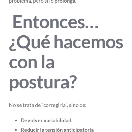
problema, pero sí lo
prolonga
.
Entonces…
¿Qué hacemos
con la
postura?
No se trata de “corregirla”, sino de:
Devolver variabilidad
Reducir la tensión anticipatoria