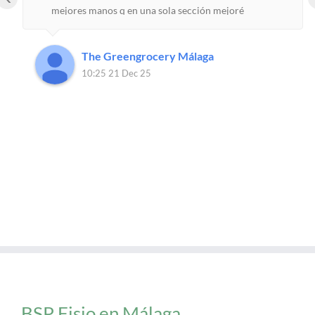
mejores manos q en una sola sección mejoré
mogollón. Totalmente aliviada de mis dolencias.
Gracias!
The Greengrocery Málaga
10:25 21 Dec 25
BSP Fisio en Málaga